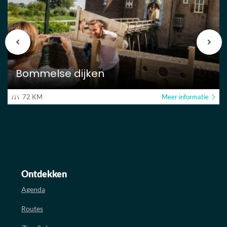
Bommelse
dijken
Vorige
Vol
berichten
beri
Bommelse dijken
72 KM
Meer informatie
Ontdekken
Agenda
Routes