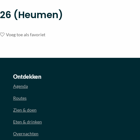
26 (Heumen)
Voeg toe als favoriet
Ontdekken
Agenda
Routes
Zien & doen
Eten & drinken
Overnachten