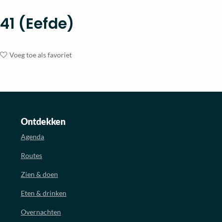
41 (Eefde)
Voeg toe als favoriet
Ontdekken
Agenda
Routes
Zien & doen
Eten & drinken
Overnachten