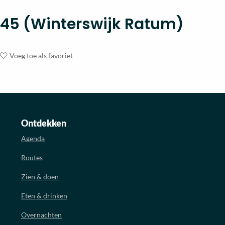
45 (Winterswijk Ratum)
Voeg toe als favoriet
Ontdekken
Agenda
Routes
Zien & doen
Eten & drinken
Overnachten