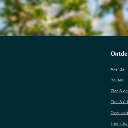
Ontde
Agenda
Routes
Zien & d
Eten & dr
Overnach
Toeristis