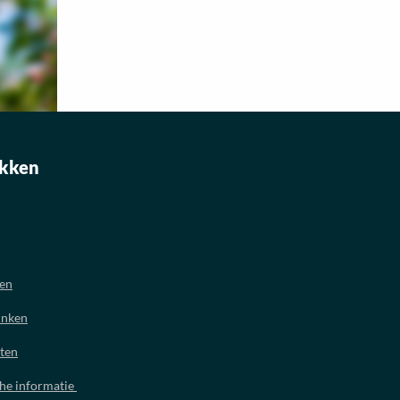
kken
oen
inken
ten
che informatie