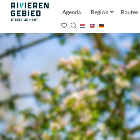
Agenda
Regio’s
Routes
Rivierenland
website
Mijn
Open
logo
het
favorieten
zoekveld