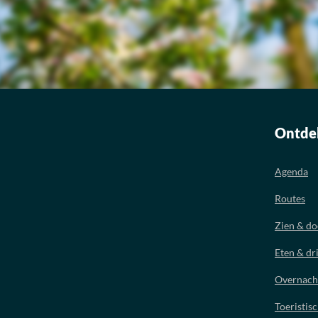
Ontde
Agenda
Routes
Zien & d
Eten & dr
Overnach
Toeristis