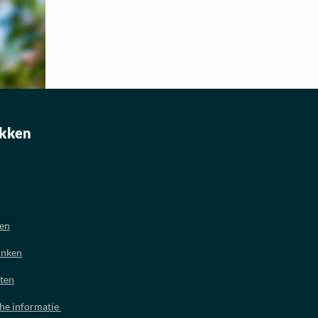
kken
oen
inken
ten
che informatie