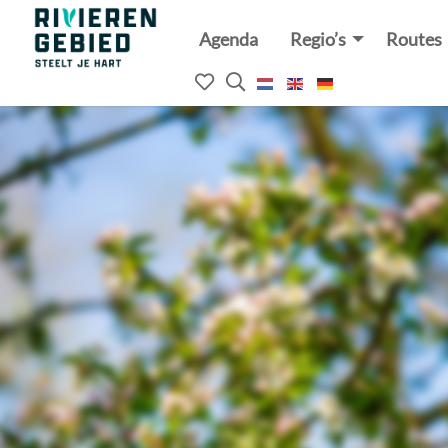
Agenda
Regio’s
Routes
Rivierenland
website
Mijn
Open
logo
het
favorieten
zoekveld