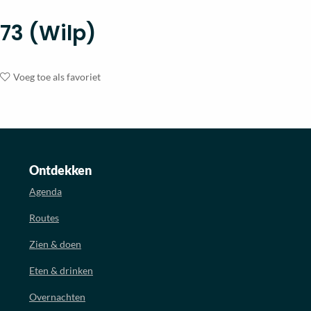
73 (Wilp)
Voeg toe als favoriet
Ontdekken
Agenda
Routes
Zien & doen
Eten & drinken
Overnachten