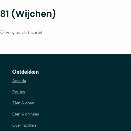
81 (Wijchen)
Voeg toe als favoriet
Ontdekken
Agenda
Routes
Zien & doen
Eten & drinken
Overnachten