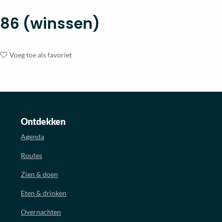
86 (winssen)
Voeg toe als favoriet
Ontdekken
Agenda
Routes
Zien & doen
Eten & drinken
Overnachten