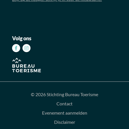
Volg ons
Volg
Volg
ons
ons
op
op
Facebook
Instagram
© 2026 Stichting Bureau Toerisme
Contact
Evenement aanmelden
Disclaimer