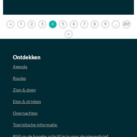
«
1
2
3
4
5
6
7
8
9
…
287
»
Ontdekken
Agenda
Routes
Zien & doen
Eten & drinken
Overnachten
Toeristische informatie
Blijf op de hoogte: schrijf je in voor de nieuwsbrief