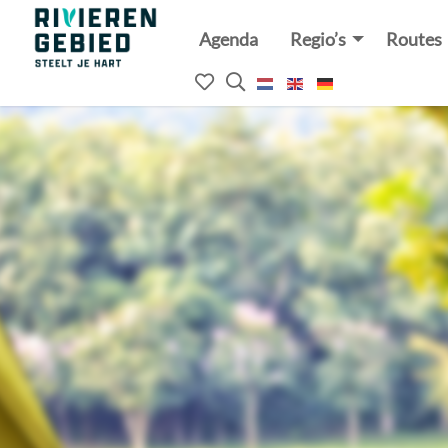
Agenda
Regio’s
Routes
Rivierenland
website
Mijn
Open
logo
het
favorieten
zoekveld