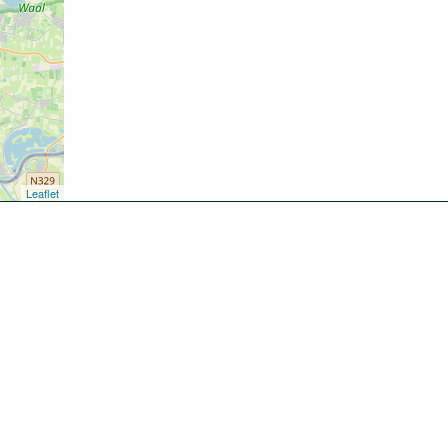
Leaflet
kken
oen
inken