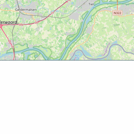
Ontde
Agenda
Routes
Zien & d
Eten & dr