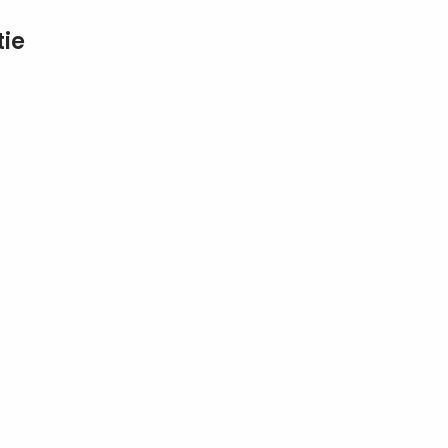
e leukste cadeaus, cadeau-pakketten en
tie