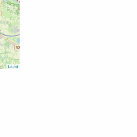
Leaflet
kken
oen