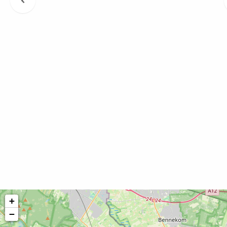
berichten
+
−