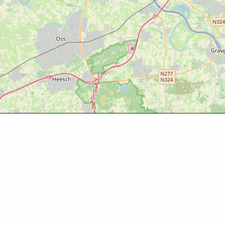
Ontde
Agenda
Routes
Zien & d