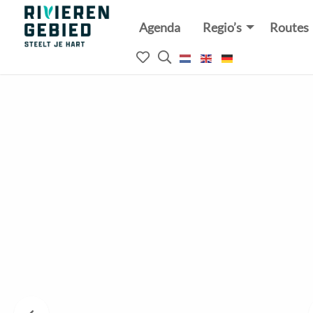
Agenda
Regio’s
Routes
Rivierenland
website
Mijn
Open
logo
het
favorieten
zoekveld
Vorige