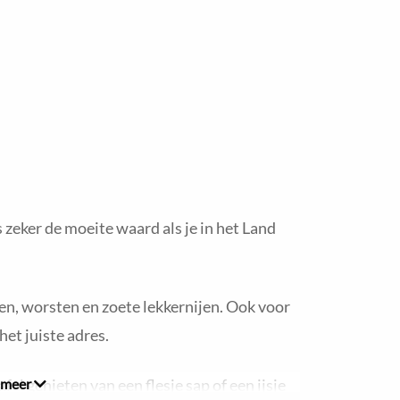
 zeker de moeite waard als je in het Land
zen, worsten en zoete lekkernijen. Ook voor
 het juiste adres.
fel genieten van een flesje sap of een ijsje
 meer