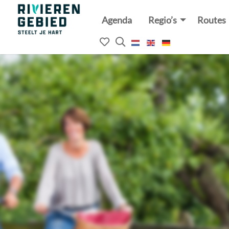
Agenda
Regio’s
Routes
Rivierenland
website
Mijn
Open
logo
het
favorieten
zoekveld