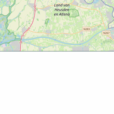
Ontde
Agenda
Routes
Zien & d
Eten & dr