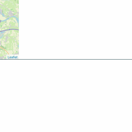
Leaflet
kken
oen
inken