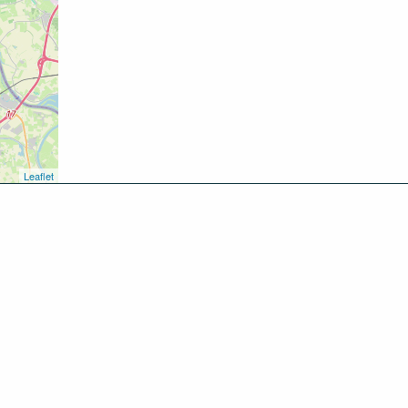
Leaflet
kken
oen
inken