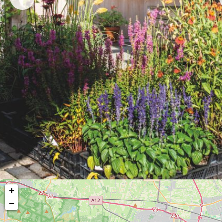
berichten
+
−