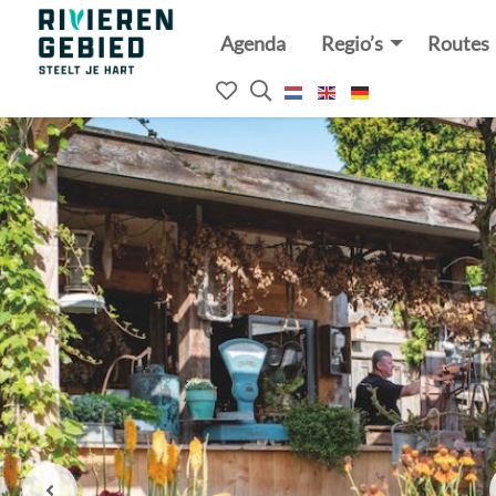
Agenda
Regio’s
Routes
Rivierenland
website
Mijn
Open
logo
het
favorieten
zoekveld
Vorige