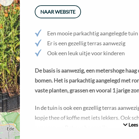
berichten
NAAR WEBSITE
Een mooie parkachtig aangelegde tuin
Er is een gezellig terras aanwezig
Ook een leuk uitje voor kinderen
De basis is aanwezig, een metershoge haag 
bomen. Het is parkachtig aangelegd met ron
vaste planten, grassen en vooral 1 jarige z
In de tuin is ook een gezellig terras aanwezi
kopje thee of koffie met iets lekkers. Ook s
Lees
serveren we Betuws boeren ijs.