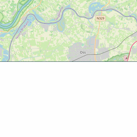
Ontde
Agenda
Routes
Zien & d
Eten & dr