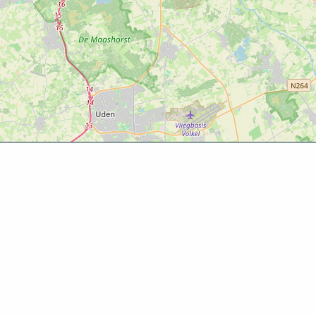
Ontde
Agenda
Routes
Zien & d
Eten & dr