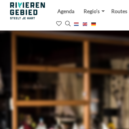
Agenda
Regio’s
Routes
Rivierenland
website
Mijn
Open
logo
het
favorieten
zoekveld