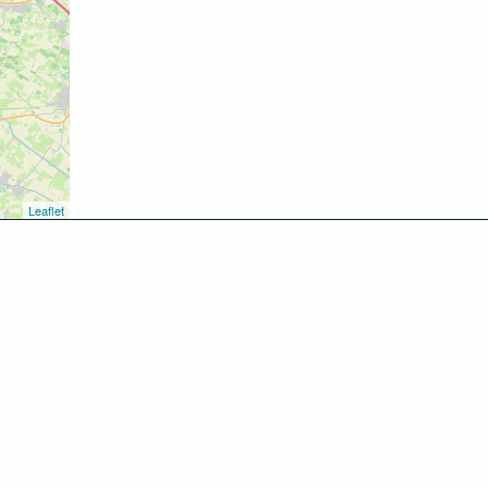
Leaflet
kken
oen
inken