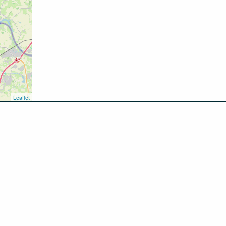
Leaflet
kken
oen
inken