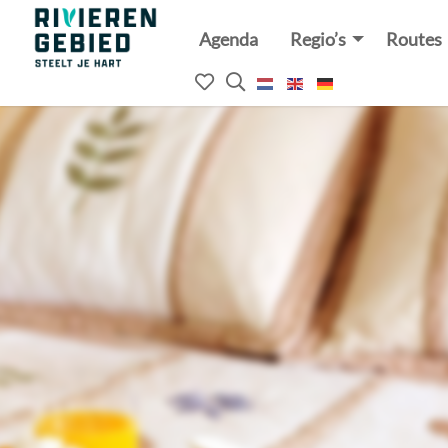
Agenda
Regio’s
Routes
Rivierenland
website
Mijn
Open
logo
het
favorieten
zoekveld