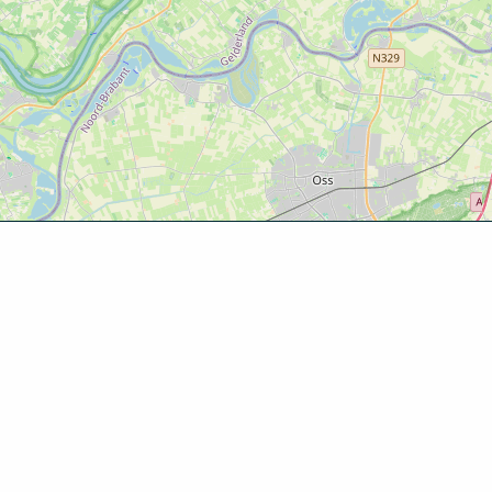
Ontde
Agenda
Routes
Zien & d
Eten & dr