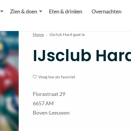
Zien & doen
Eten & drinken
Overnachten
Home
IJsclub Hard gaat ie
IJsclub Har
Voeg toe als favoriet
Florastraat 29
6657 AM
Boven-Leeuwen