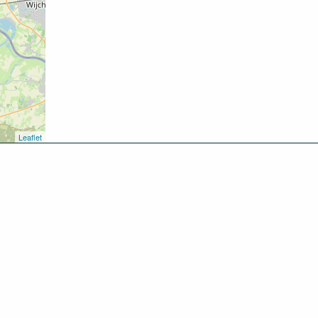
Leaflet
kken
oen
inken