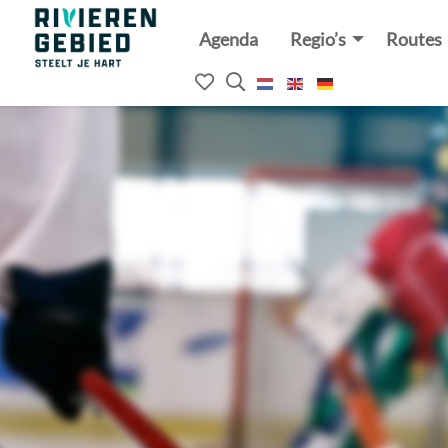
Agenda
Regio’s
Routes
Rivierenland
website
Mijn
Open
logo
het
favorieten
zoekveld