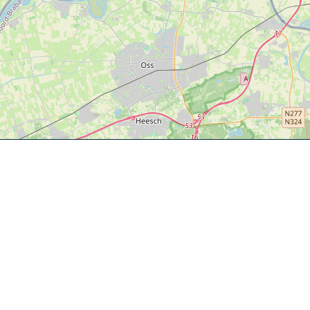
Ontde
Agenda
Routes
Zien & d
Eten & dr