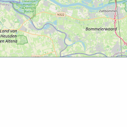
Ontde
Agenda
Routes
Zien & d
Eten & dr