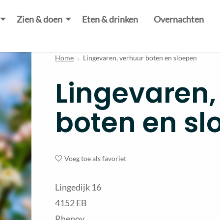
Zien & doen
Eten & drinken
Overnachten
Home
Lingevaren, verhuur boten en sloepen
Lingevaren,
boten en sl
Voeg toe als favoriet
Lingedijk 16
4152 EB
Rhenoy