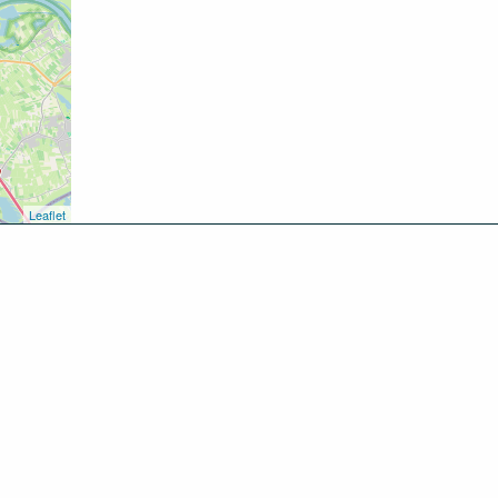
Leaflet
kken
oen
inken