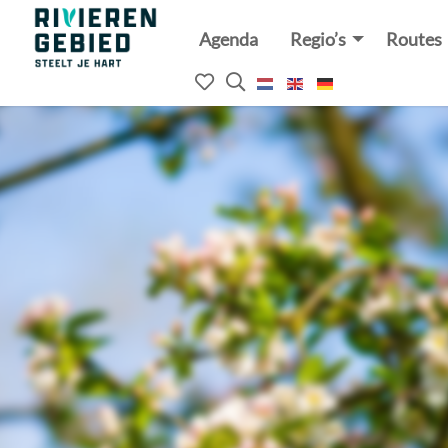
Agenda
Regio’s
Routes
Rivierenland
website
Mijn
Open
logo
het
favorieten
zoekveld