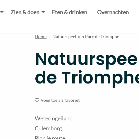
Zien & doen
Eten & drinken
Overnachten
Home
Natuurspeeltuin Parc de Triomphe
Natuurspeel
de Triomph
Voeg toe als favoriet
Weteringeiland
Culemborg
Plan je route