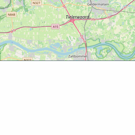
Ontde
Agenda
Routes
Zien & d
Eten & dr