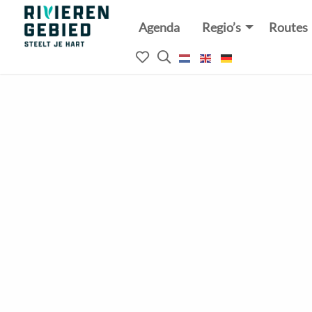
Agenda
Regio’s
Routes
Rivierenland
website
Mijn
Open
logo
het
favorieten
zoekveld