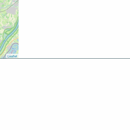
Leaflet
kken
oen
inken