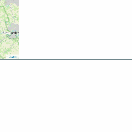
Leaflet
kken
oen
inken