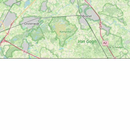
Ontde
Agenda
Routes
Zien & d
Eten & dr