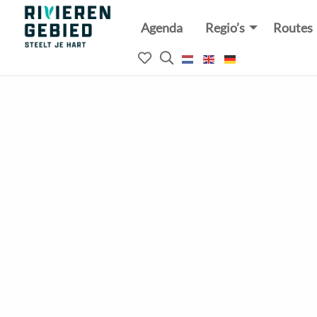
Agenda
Regio’s
Routes
Rivierenland
website
Mijn
Open
logo
het
favorieten
zoekveld