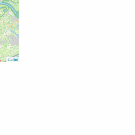
Leaflet
kken
oen
inken