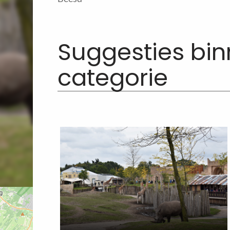
Suggesties bi
categorie
Meer
over