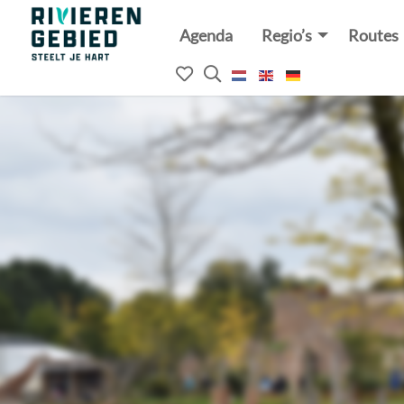
Agenda
Regio’s
Routes
Rivierenland
website
Mijn
Open
logo
het
favorieten
zoekveld