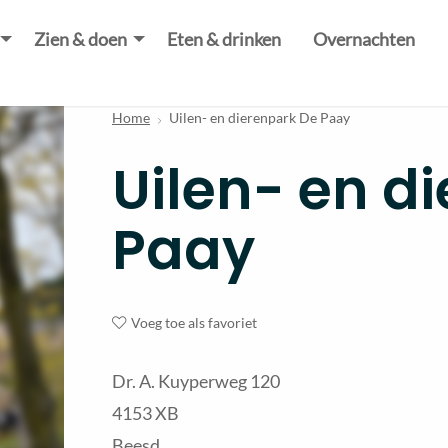
Zien & doen
Eten & drinken
Overnachten
Home
Uilen- en dierenpark De Paay
Uilen- en d
Paay
Voeg toe als favoriet
Dr. A. Kuyperweg 120
4153 XB
Beesd