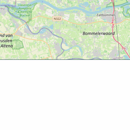
Ontde
Agenda
Routes
Zien & d
Eten & dr