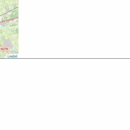
Leaflet
kken
oen
inken