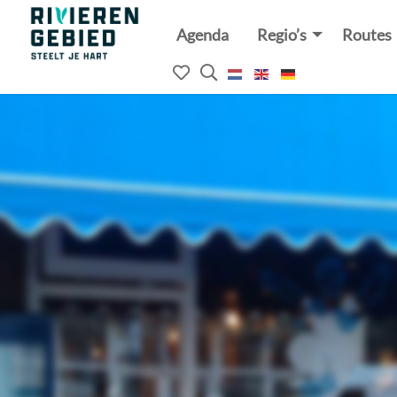
Agenda
Regio’s
Routes
Rivierenland
website
Mijn
Open
logo
het
favorieten
zoekveld