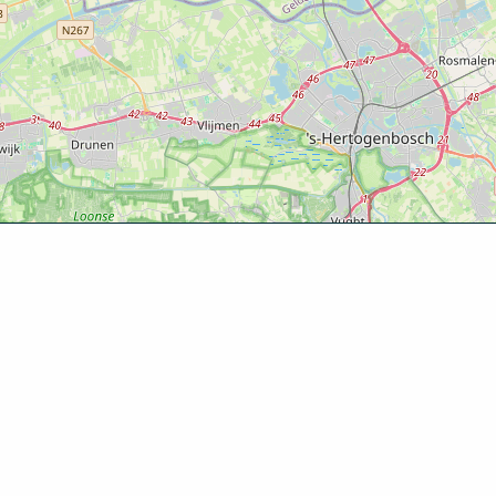
Ontde
Agenda
Routes
Zien & d
Eten & dr