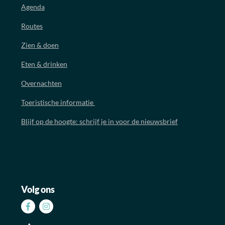
Agenda
Routes
Zien & doen
Eten & drinken
Overnachten
Toeristische informatie
Blijf op de hoogte: schrijf je in voor de nieuwsbrief
Volg ons
Volg
Volg
ons
ons