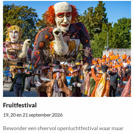
Read
more
about
Fruitfestival
Fruitfestival
19, 20 en 21 september 2026
Bewonder een sfeervol openluchtfestival waar maar