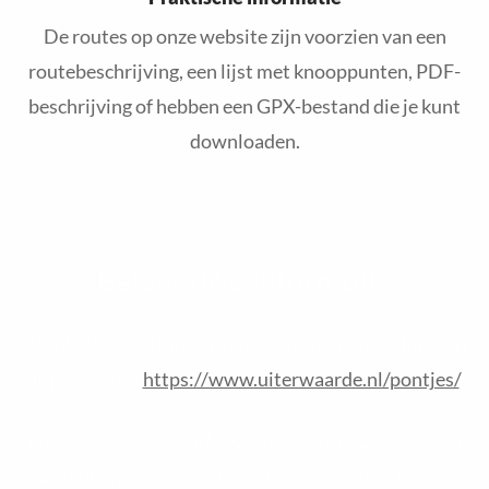
De routes op onze website zijn voorzien van een
routebeschrijving, een lijst met knooppunten, PDF-
beschrijving of hebben een GPX-bestand die je kunt
downloaden.
Belangrijke informatie
Bekijk de actuele informatie en de dienstregeling van
de pontjes op
https://www.uiterwaarde.nl/pontjes/
.
Het betreft de volgende pontjes: Pontje Gouden Ham,
Batenburg – Demen, Ravenstein – Niftrik, Varik –