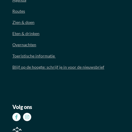
Routes
Zien & doen
Eten & drinken
Overnachten
Toeristische informatie
Blijf op de hoogte: schrijf je in voor de nieuwsbrief
Volg ons
Volg
Volg
ons
ons
op
op