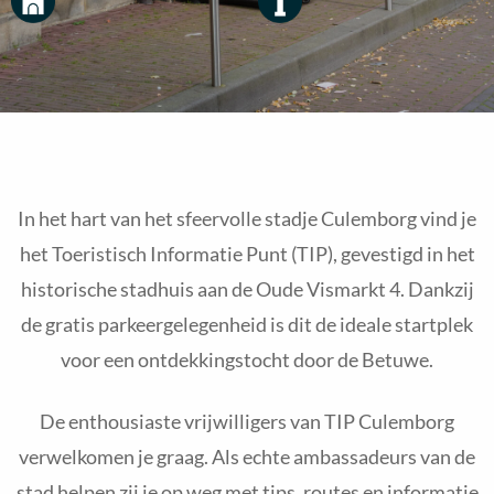
In het hart van het sfeervolle stadje Culemborg vind je
het Toeristisch Informatie Punt (TIP), gevestigd in het
historische stadhuis aan de Oude Vismarkt 4. Dankzij
de gratis parkeergelegenheid is dit de ideale startplek
voor een ontdekkingstocht door de Betuwe.
De enthousiaste vrijwilligers van TIP Culemborg
verwelkomen je graag. Als echte ambassadeurs van de
stad helpen zij je op weg met tips, routes en informatie