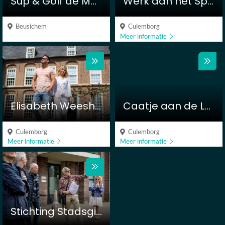
Sup & Golf de Meent
Werk aan het Spoel
Beusichem
Culemborg
Meer informatie
Elisabeth Weeshuis Museum
Caatje aan de Lek
Culemborg
Culemborg
Meer informatie
Meer informatie
Stichting Stadsgidsen Culemborg