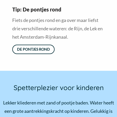
Read
Tip: De pontjes rond
more
about
Fiets de pontjes rond en ga over maar liefst
De
drie verschillende wateren: de Rijn, de Lek en
pontjes
rond
het Amsterdam-Rijnkanaal.
DE PONTJES ROND
Spetterplezier voor kinderen
Lekker kliederen met zand of pootje baden. Water heeft
een grote aantrekkingskracht op kinderen. Gelukkig is