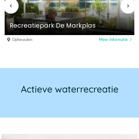
Vorige
Vol
berichten
beri
Recreatiepark De Markplas
Opheusden
Meer informatie
Actieve waterrecreatie