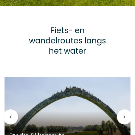
Fiets- en
wandelroutes langs
het water
Meer
over
Sterke
Dijkenroute
Vorige
Vol
berichten
beri