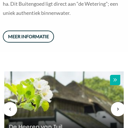
ha. Dit Buitengoed ligt direct aan “de Wetering”; een
uniek authentiek binnenwater.
MEER INFORMATIE
Vorige
Vol
berichten
beri
De Heeren van Tuil