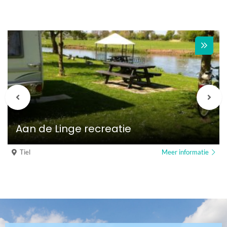
Vorige
Vol
berichten
beri
Aan de Linge recreatie
Tiel
Meer informatie