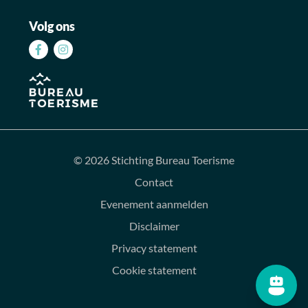
Volg ons
Volg
Volg
ons
ons
op
op
Facebook
Instagram
© 2026 Stichting Bureau Toerisme
Contact
Evenement aanmelden
Disclaimer
Privacy statement
Cookie statement