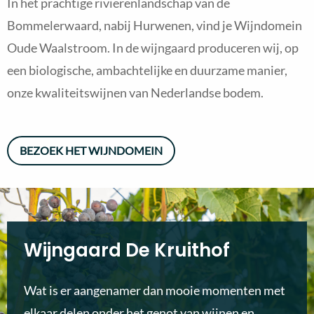
In het prachtige rivierenlandschap van de
Bommelerwaard, nabij Hurwenen, vind je Wijndomein
Oude Waalstroom. In de wijngaard produceren wij, op
een biologische, ambachtelijke en duurzame manier,
onze kwaliteitswijnen van Nederlandse bodem.
BEZOEK HET WIJNDOMEIN
Wijngaard De Kruithof
Wat is er aangenamer dan mooie momenten met
elkaar delen onder het genot van wijnen en