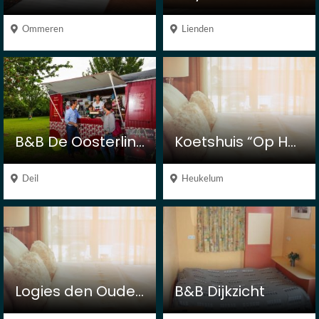
Ommeren
Lienden
B&B De Oosterling
Koetshuis “Op Heukelum”
Deil
Heukelum
Logies den Ouden Dam
B&B Dijkzicht