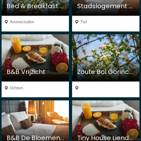
Bed & Breakfast De Rooie Hooimijt
Stadslogement Tiel
Ammerzoden
Tiel
B&B Vrijzicht
Zoute Bol Gorinchem
Ochten
B&B De Bloemenkamp
Tiny House Lienden