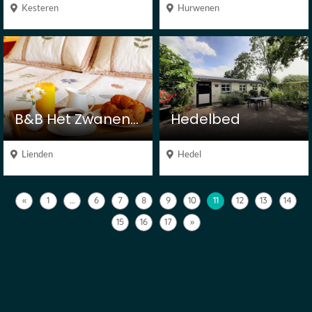
Kesteren
Hurwenen
B&B Het Zwanennest
Hedelbed
Lienden
Hedel
«
1
…
6
7
8
9
10
11
12
13
14
15
16
17
»