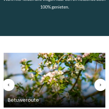
100% genieten.
Meer
over
Betuweroute
Vorige
Vol
berichten
beri
Betuweroute