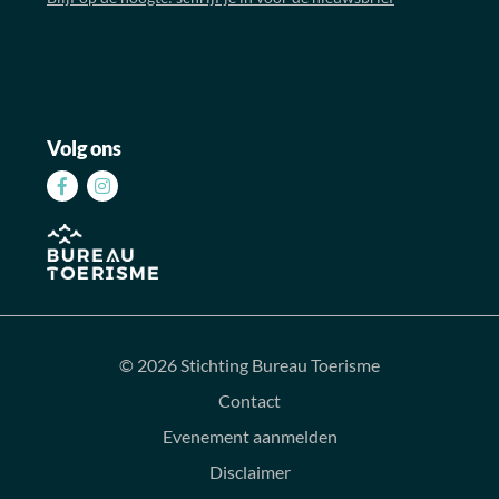
Volg ons
Volg
Volg
ons
ons
op
op
Facebook
Instagram
© 2026 Stichting Bureau Toerisme
Contact
Evenement aanmelden
Disclaimer