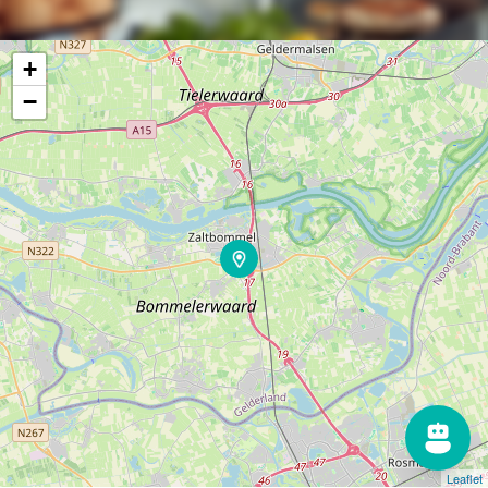
+
−
Leaflet