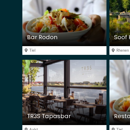
Bar Rodon
Soof 
Tiel
Rhenen
TR3S Tapasbar
Rest
Aalst
Tiel