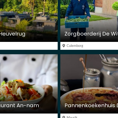
Heuvelrug
Culemborg
aurant An-nam
Maurik