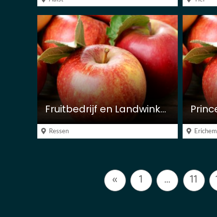
Fruitbedrijf en Landwinkel De Woerdt
Princ
Ressen
Eriche
«
1
…
11