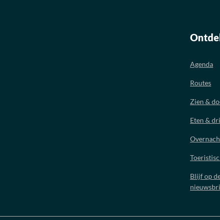
Ontde
Agenda
Routes
Zien & d
Eten & dr
Overnach
Toeristis
Blijf op d
nieuwsbri