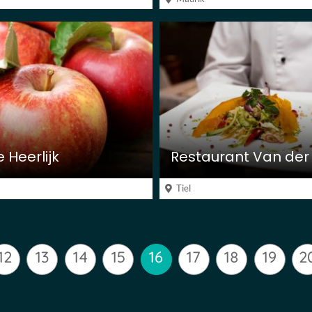
e Heerlijk
m
Tiel
12
13
14
15
16
17
18
19
2