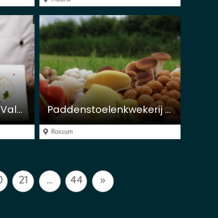
Restaurant Van der Valk Tiel
Paddenstoelenkwekerij “Het paddenstoelenrijk”
Rossum
0
21
…
44
»