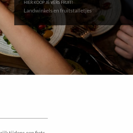
HIER KOOP JE VERS FRUIT!
Landwinkels en fruitstalletjes
ijk tijdens een fiets-