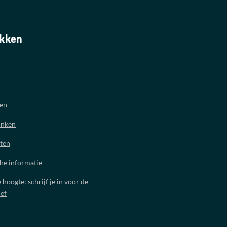
kken
oen
inken
ten
che informatie
e hoogte: schrijf je in voor de
ef