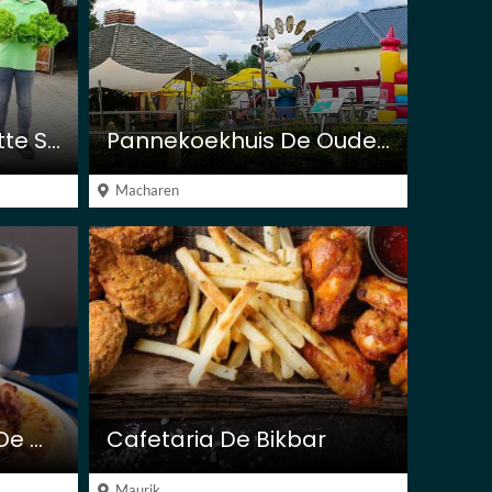
Zorgboerderij De Witte Schuur
Pannekoekhuis De Oude Maas
Macharen
Pannenkoekenhuis De Waterspiegel
Cafetaria De Bikbar
Maurik