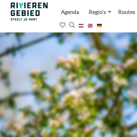
Agenda
Regio’s
Routes
Rivierenland
website
Mijn
Open
logo
het
favorieten
zoekveld