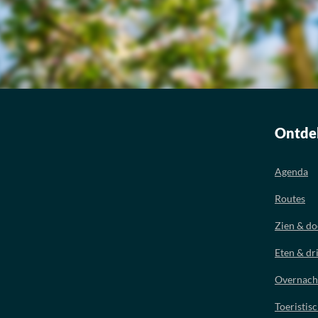
Ontde
Agenda
Routes
Zien & d
Eten & dr
Overnach
Toeristis