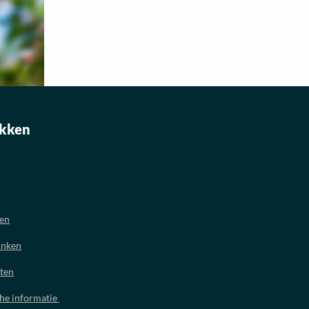
kken
oen
inken
ten
che informatie