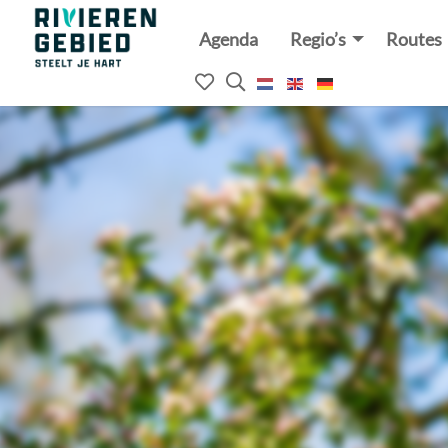
Agenda
Regio’s
Routes
Rivierenland
website
Mijn
Open
logo
het
favorieten
zoekveld