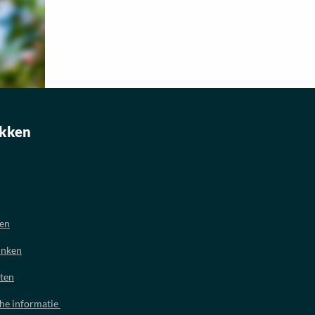
kken
oen
inken
ten
che informatie