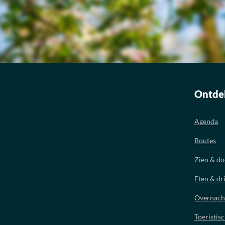
Ontde
Agenda
Routes
Zien & d
Eten & dr
Overnach
Toeristis