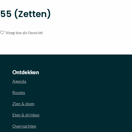
55 (Zetten)
Voeg toe als favoriet
Ontdekken
Agenda
Routes
Zien & doen
Eten & drinken
Overnachten