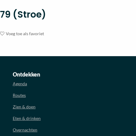
79 (Stroe)
Voeg toe als favoriet
Ontdekken
Agenda
Routes
Zien & doen
Eten & drinken
Overnachten