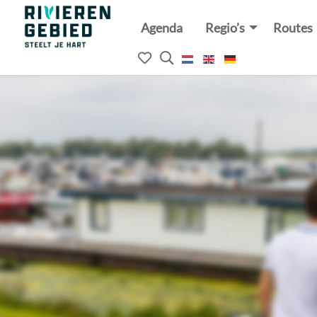
Agenda
Regio’s
Routes
Rivierenland
website
Mijn
Open
logo
het
favorieten
zoekveld