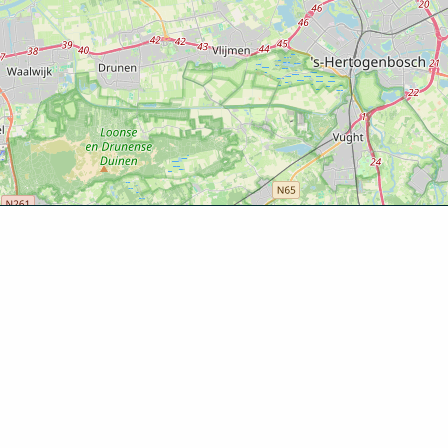
Ontde
Agenda
Routes
Zien & d
Eten & dr