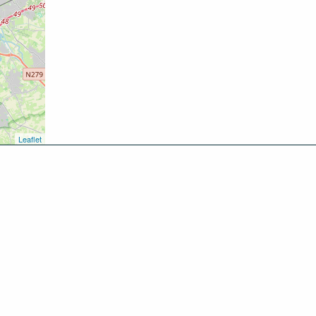
Leaflet
kken
oen
inken