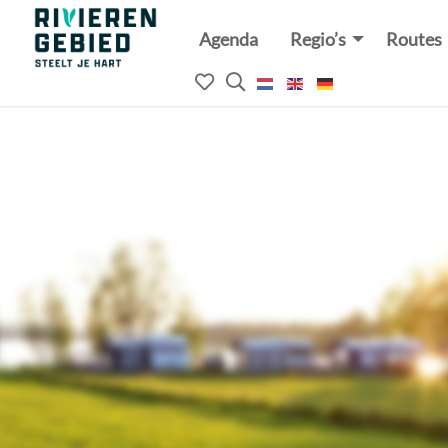
Agenda
Regio’s
Routes
Rivierenland
website
Mijn
Open
logo
het
favorieten
zoekveld