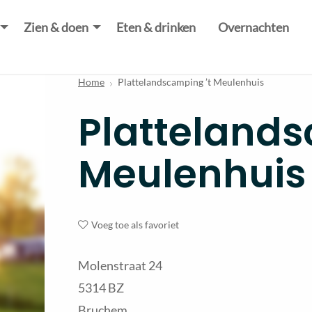
Zien & doen
Eten & drinken
Overnachten
Home
Plattelandscamping ’t Meulenhuis
Plattelands
Meulenhuis
Voeg toe als favoriet
Molenstraat 24
5314 BZ
Bruchem