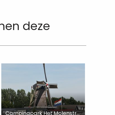
nnen deze
Campingpark Het Molenstrand