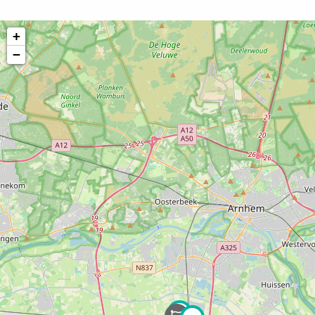
+
−
17