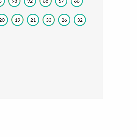
6
98
92
68
67
66
 fruitboomgaarden met bloesem op kunt
- en natuurliefhebbers die het Rivierenland
20
19
21
33
26
32
loesem in het voorjaar tot boomgaarden vol
 eropuit! Of haal de fietskaart bij een van
de
7