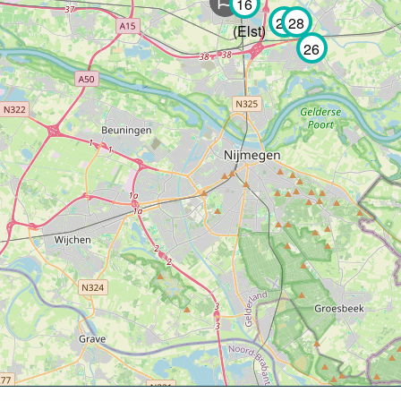
16
29
28
(Elst)
26