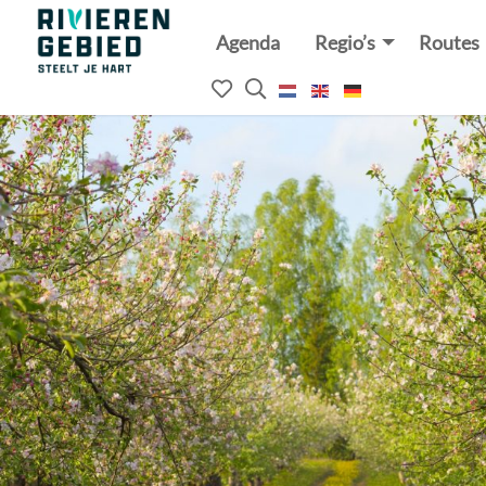
Agenda
Regio’s
Routes
Rivierenland
website
Mijn
Open
logo
het
favorieten
zoekveld