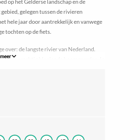
oed op het Gelderse landschap en de
 gebied, gelegen tussen de rivieren
het hele jaar door aantrekkelijk en vanwege
e tochten op de fiets.
ge over: de langste rivier van Nederland.
 meer
 je langs prachtig bloeiende boomgaarden. In
n de bomen. Onderweg kom je ook door
t je vogels in de waterrijke natuur! Ga je op
swoerdse Plassen liggen op de route, dus
aart kunt bestellen, waar je naast