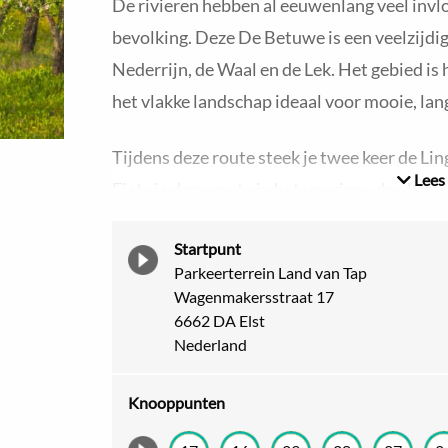
De rivieren hebben al eeuwenlang veel invl
bevolking. Deze De Betuwe is een veelzijdig
Nederrijn, de Waal en de Lek. Het gebied is 
het vlakke landschap ideaal voor mooie, lang
Tijdens deze route steek je twee keer de Lin
Lees
Fiets je deze route in het voorjaar, dan kom
het najaar hangt overal kakelvers fruit aa
Startpunt
gezellige dorpjes voor een tussenstop en spo
Parkeerterrein Land van Tap
pad tijdens een warme zomerdag? De Rijker
Wagenmakersstraat 17
neem daar gerust een verfrissende duik.
6662 DA Elst
Nederland
De Rivierenland Fietskaart
Knooppunten
Wist je dat je bij ons de Rivierenland Fietsk