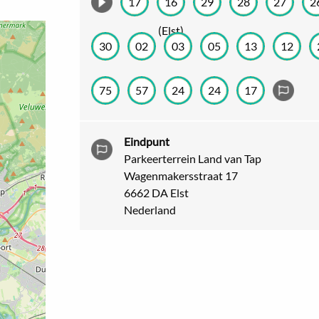
17
16
29
28
27
2
schilderachtige fietsroutes ook bíjna alle
(Elst)
vinden? De fietskaart is een must voor fiets
30
02
03
05
13
12
in ieder seizoen willen ontdekken, van de b
fruit in het najaar.
75
57
24
24
17
Bestel hier dé fietskaart
van de regio en trek
lokale verkooppunten
.
Eindpunt
Parkeerterrein Land van Tap
2
Wagenmakersstraat 17
6662 DA Elst
Nederland