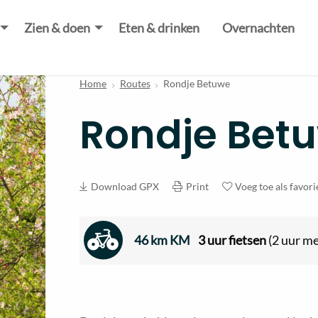
Zien & doen
Eten & drinken
Overnachten
Home
Routes
Rondje Betuwe
Rondje Bet
Download GPX
Print
Voeg toe als favori
46 km KM
3 uur fietsen
(2 uur me