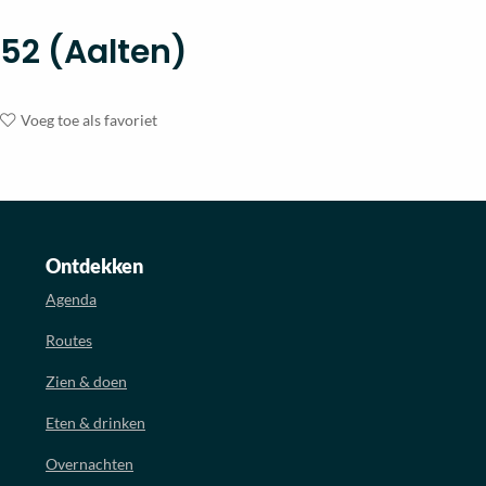
52 (Aalten)
Voeg toe als favoriet
Ontdekken
Agenda
Routes
Zien & doen
Eten & drinken
Overnachten