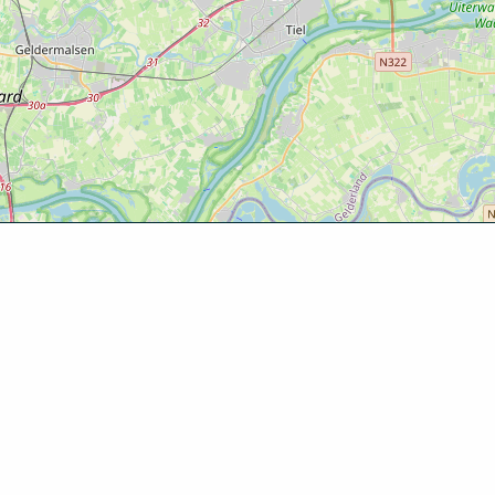
Ontde
Agenda
Routes
Zien & d
Eten & dr