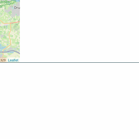
Leaflet
kken
oen
inken