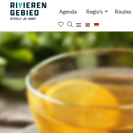
Agenda
Regio’s
Routes
Rivierenland
website
Mijn
Open
logo
het
favorieten
zoekveld