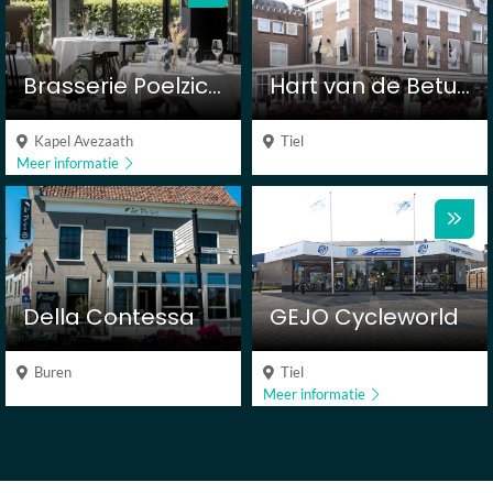
Brasserie Poelzicht
Hart van de Betuwe
Kapel Avezaath
Tiel
Meer informatie
Della Contessa
GEJO Cycleworld
Buren
Tiel
Meer informatie