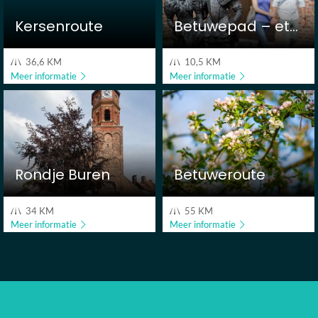
–
etappe
Kersenroute
Betuwepad – etappe 2
2
36,6 KM
10,5 KM
Meer informatie
Meer informatie
Meer
Meer
over
over
Rondje
Betuweroute
Buren
Rondje Buren
Betuweroute
34 KM
55 KM
Meer informatie
Meer informatie