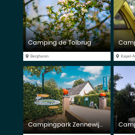
Camping de Tolbrug
Camp
Bergharen
Kapel-A
Campingpark Zennewijnen