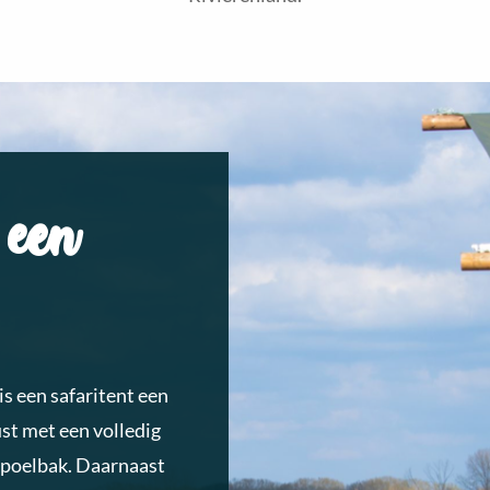
 een
is een safaritent een
ust met een volledig
spoelbak. Daarnaast