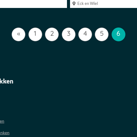
Eck en Wiel
«
1
2
3
4
5
6
kken
oen
inken