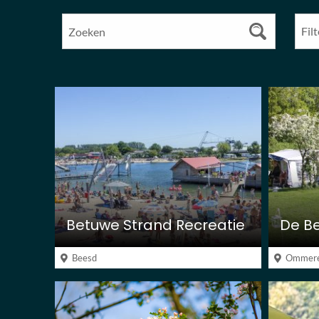
Betuwe Strand Recreatie
De B
Beesd
Ommer