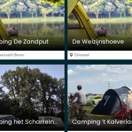
ing De Zandput
De Welzijnshoeve
vezaath Buren
Dreumel
Camping het Scharrelnest
Camping ’t Kalverl