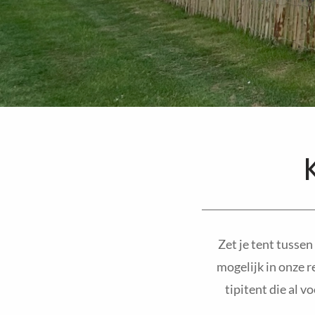
Zet je tent tussen
mogelijk in onze re
tipitent die al v