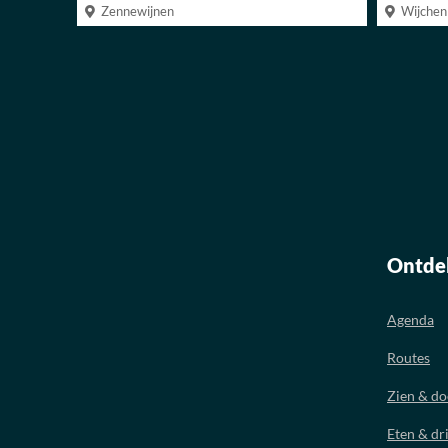
Zennewijnen
Wijchen
Ontde
Agenda
Routes
Zien & d
Eten & dr