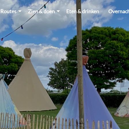
Routes
Zien & doen
Eten & drinken
Overnac