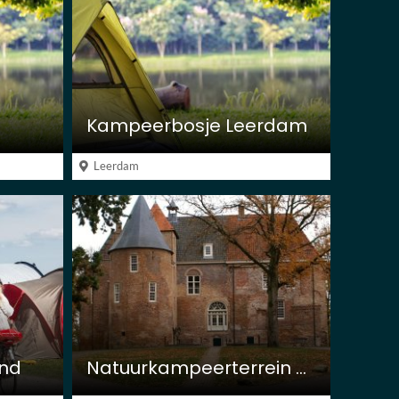
Kampeerbosje Leerdam
Leerdam
and
Natuurkampeerterrein Kasteel Nederhemert