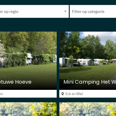
etuwe Hoeve
en
Eck en Wiel