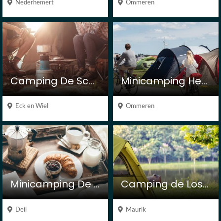
Nederhemert
Ommeren
Camping De Schans
Minicamping Het Achterhuis
Eck en Wiel
Ommeren
Minicamping De Kijfakker
Camping de Loswal
Deil
Maurik