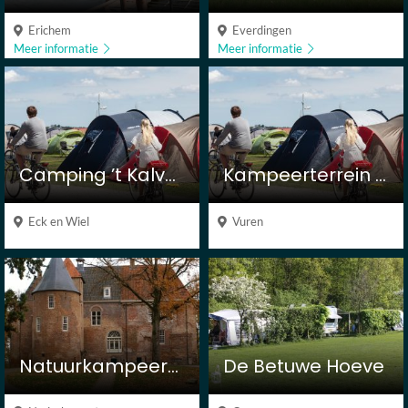
Erichem
Everdingen
Meer informatie
Meer informatie
Camping ’t Kalverland
Kampeerterrein de Lievelinge
Eck en Wiel
Vuren
Natuurkampeerterrein Kasteel Nederhemert
De Betuwe Hoeve