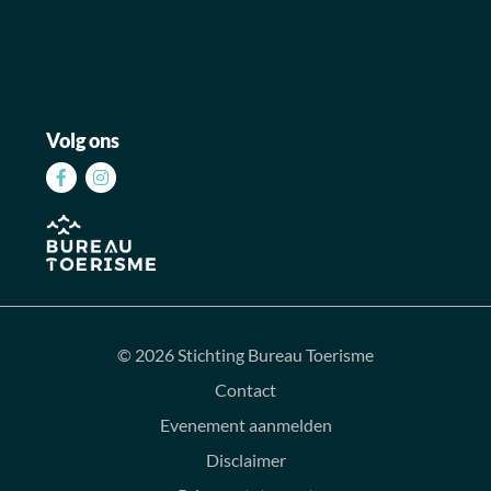
Volg ons
Volg
Volg
ons
ons
op
op
Facebook
Instagram
© 2026 Stichting Bureau Toerisme
Contact
Evenement aanmelden
Disclaimer