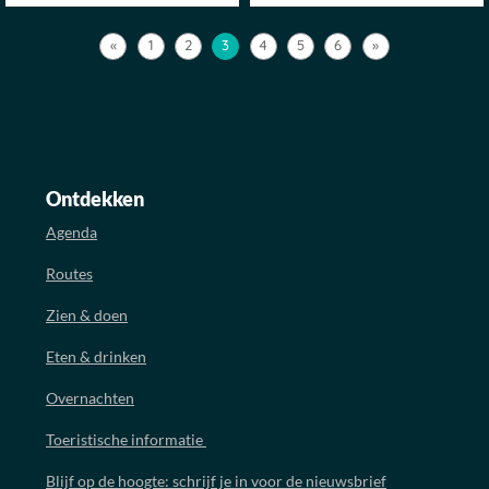
«
1
2
3
4
5
6
»
Ontdekken
Agenda
Routes
Zien & doen
Eten & drinken
Overnachten
Toeristische informatie
Blijf op de hoogte: schrijf je in voor de nieuwsbrief