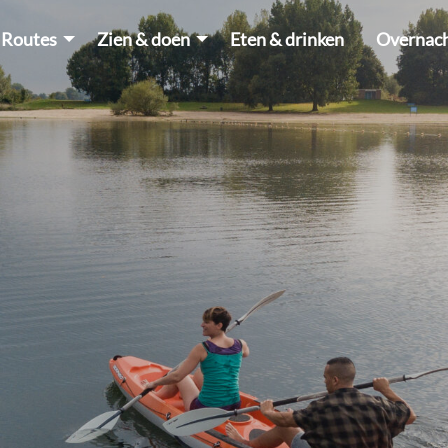
Routes
Zien & doen
Eten & drinken
Overnac