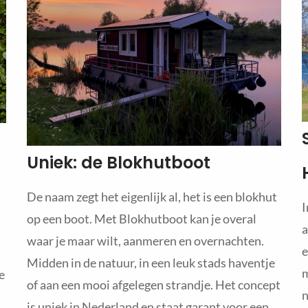
Uniek: de Blokhutboot
De naam zegt het eigenlijk al, het is een blokhut
I
op een boot. Met Blokhutboot kan je overal
a
waar je maar wilt, aanmeren en overnachten.
e
Midden in de natuur, in een leuk stads haventje
m
e
of aan een mooi afgelegen strandje. Het concept
n
is uniek in Nederland en staat garant voor een