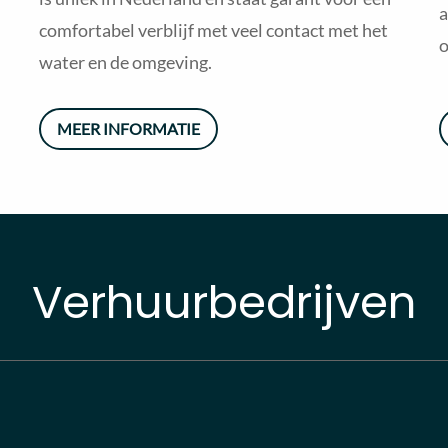
a
comfortabel verblijf met veel contact met het
o
water en de omgeving.
MEER INFORMATIE
Verhuurbedrijven