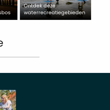
Ontdek deze
ysbos
waterrecreatiegebieden
e