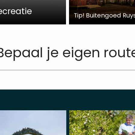
ecreatie
Tip! Buitengoed Ru
Bepaal je eigen rout
Meer
over
Bloesemroute