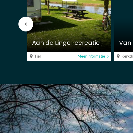
Vorige
berichten
Aan de Linge recreatie
Van 
 informatie
Tiel
Meer informatie
Kerkdr