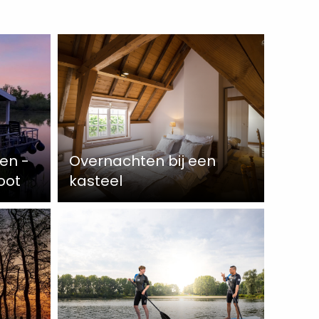
en -
Overnachten bij een
oot
kasteel