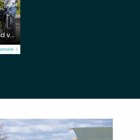
Bloesemroute – Land van Maas en Waal
formatie