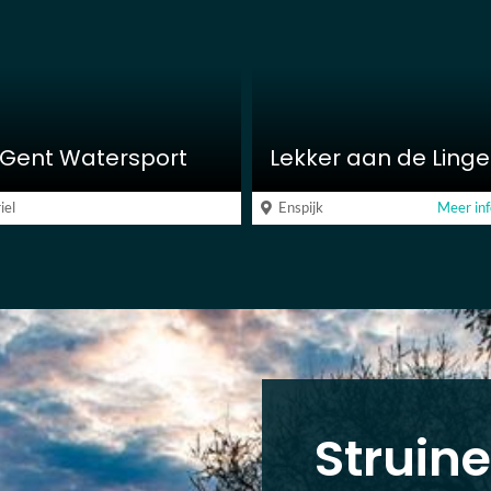
Gent Watersport
iel
Enspijk
Meer in
Struin